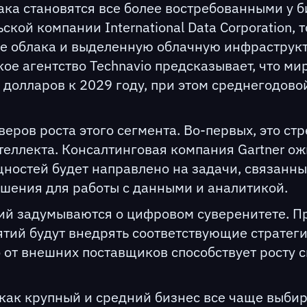
ака становятся все более востребованными у б
кой компании International Data Corporation, 
е облака и выделенную облачную инфраструкту
кое агентство Technavio предсказывает, что м
долларов к 2029 году, при этом среднегодовой
еров роста этого сегмента. Во-первых, это ст
теллекта. Консалтинговая компания Gartner ож
остей будет направлено на задачи, связанные 
ения для работы с данными и аналитикой.
ий задумываются о цифровом суверенитете. Пр
тий будут внедрять соответствующие стратеги
от внешних поставщиков способствует росту с
как крупный и средний бизнес все чаще выбир