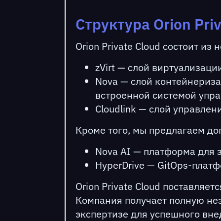
Структура Orion Pri
Orion Private Cloud состоит и
zVirt — слой виртуализац
Nova — слой контейнериза
встроенной системой упра
Cloudlink — слой управлен
Кроме того, мы предлагаем д
Nova AI — платформа для 
HyperDrive — GitOps-плат
Orion Private Cloud поставляе
Компания получает полную нез
экспертизе для успешного вне