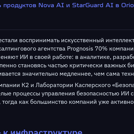
 продуктов Nova AI и StarGuard AI в Ori
естали воспринимать искусственный интеллект
салтингового агентства Prognosis 70% компани
еняют ИИ в своей работе: в аналитике, разраб
епенно становясь частью критически важных б
ивается значительно медленнее, чем сама техн
пании К2 и Лаборатории Касперского «Безопас
релые процессы управления безопасностью ИИ
 тогда как большинство компаний уже активн
 к инфраструктуре