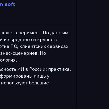
on soft
 как эксперимент. По данным
й из среднего и крупного
отке ПО, клиентских сервисах
изнес-сценариев. Но
ология.
ность ИИ в России: практика,
 сформированы лишь у
о используют большие