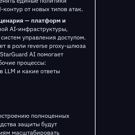
енять единые политики
контур от новых типов атак.
ценария — платформ и
ной AI-инфраструктуры,
 систем управления доступом.
ет в роли reverse proxy-шлюза
tarGuard AI помогает
бочие процессы:
в LLM и какие ответы
построению полноценных
едства защиты будут
циям масштабировать