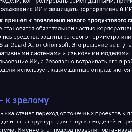
модели, контролировать обмен данными, прим
пользование ИИ и защищать корпоративный ИИ-
 пришел к появлению нового продуктового с
ые становятся обязательной частью корпоратив
ились средства защиты сетевого периметра или
tarGuard AI от Orion soft. Это решение выступа
ративными системами и языковыми моделями. S
ьзование ИИ, а безопасно встраивать его в ра
одели использует, какие данные отправляются 
— к зрелому
ынка станет переход от точечных проектов к 
де инфраструктура для запуска моделей и ср
стема. Именно этот подход позволит организа