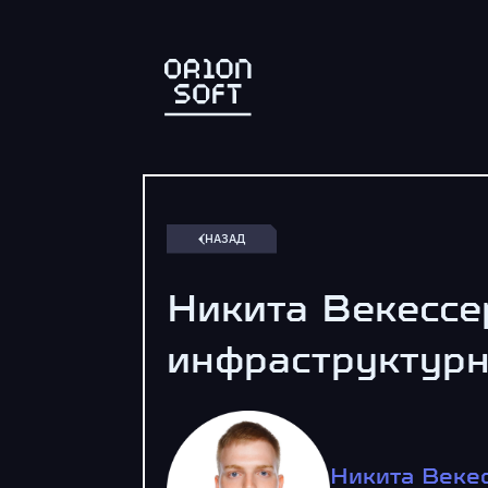
НАЗАД
Никита Векессер
инфраструктурн
Никита Векес